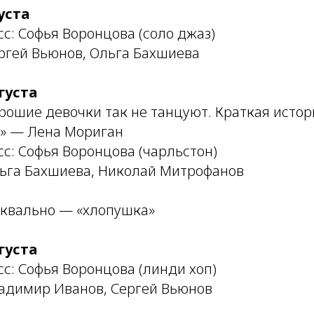
уста
с: Софья Воронцова (соло джаз)
ргей Вьюнов, Ольга Бахшиева
густа
рошие девочки так не танцуют. Краткая истор
» — Лена Мориган
с: Софья Воронцова (чарльстон)
ьга Бахшиева, Николай Митрофанов
 буквально — «хлопушка»
густа
с: Софья Воронцова (линди хоп)
адимир Иванов, Сергей Вьюнов