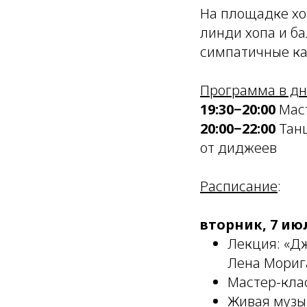
На площадке хо
линди хопа и б
симпатичные ка
Программа в дн
19:30−20:00
Маст
20:00−22:00
Танц
от диджеев
Расписание
:
вторник, 7 ию
Лекция: «Д
Лена Мориг
Мастер-клас
Живая музы