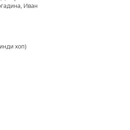
огадина, Иван
инди хоп)