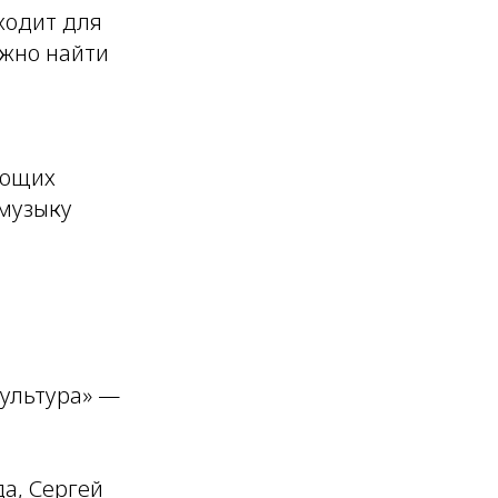
ходит для
ожно найти
ающих
 музыку
культура» —
а, Сергей