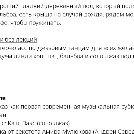
роший гладкий деревянный пол, который под
альбоа, есть крыша на случай дождя, рядом м
фе, чтобы поужинать.
и без лекций
:
ер-класс по джазовым танцам для всех жел
уем линди хоп, шэг, бальбоа и соло джаз под
ля
жаз как первая современная музыкальная суб
ан
с: Катя Вакс (соло джаз)
ка от секстета Амира Мулюкова (Андрей Серед