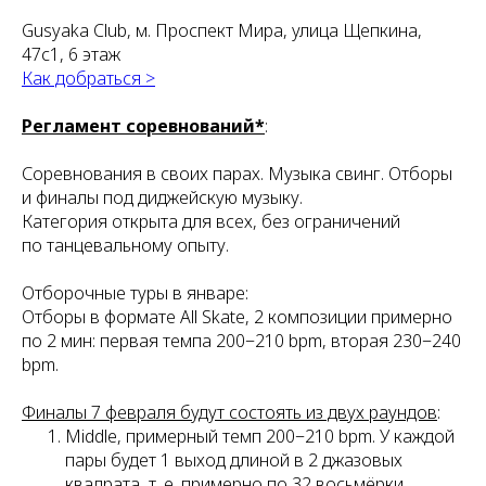
Gusyaka Club, м. Проспект Мира, улица Щепкина,
47с1, 6 этаж
Как добраться >
Регламент соревнований*
:
Соревнования в своих парах. Музыка свинг. Отборы
и финалы под диджейскую музыку.
Категория открыта для всех, без ограничений
по танцевальному опыту.
Отборочные туры в январе:
Отборы в формате All Skate, 2 композиции примерно
по 2 мин: первая темпа 200−210 bpm, вторая 230−240
bpm.
Финалы 7 февраля будут состоять из двух раундов
:
Middle, примерный темп 200−210 bpm. У каждой
пары будет 1 выход длиной в 2 джазовых
квадрата, т. е. примерно по 32 восьмёрки.