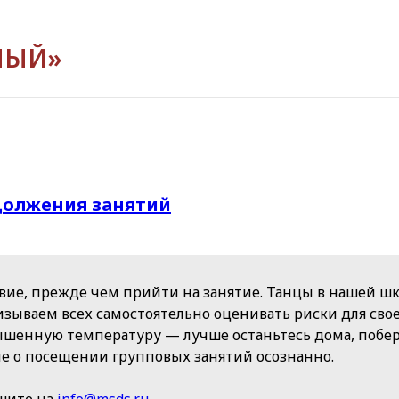
НЫЙ»
должения занятий
вие, прежде чем прийти на занятие. Танцы в нашей шк
зываем всех самостоятельно оценивать риски для своег
шенную температуру — лучше останьтесь дома, побере
е о посещении групповых занятий осознанно.
ишите на
info@msds.ru
.