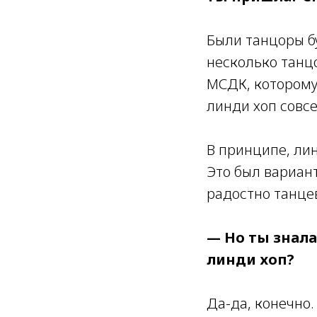
Были танцоры бу
несколько танц
МСДК, которому
линди хоп совс
В принципе, лин
Это был вариант
радостно танцев
— Но ты знала
линди хоп?
Да-да, конечно.