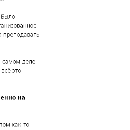
. Было
рганизованное
ла преподавать
а самом деле.
 всё это
менно на
отом как-то