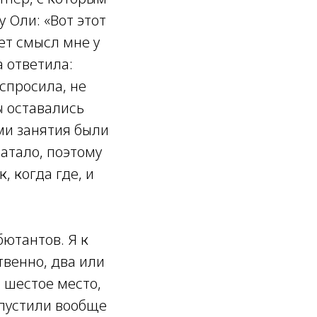
 Оли: «Вот этот
ет смысл мне у
а ответила:
 спросила, не
ы оставались
ми занятия были
ватало, поэтому
, когда где, и
ютантов. Я к
твенно, два или
 шестое место,
опустили вообще