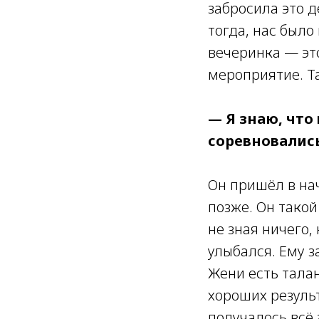
забросила это д
тогда, нас было
вечеринка — это
мероприятие. Т
— Я знаю, что
соревновались
Он пришёл в на
позже. Он тако
не зная ничего,
улыбался. Ему з
Жени есть талан
хороших результ
получалось всё 