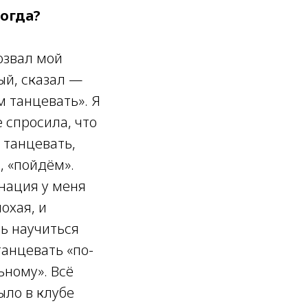
огда?
озвал мой
ый, сказал —
 танцевать». Я
 спросила, что
 танцевать,
, «пойдём».
нация у меня
охая, и
ь научиться
танцевать «по-
ьному». Всё
ыло в клубе