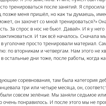
то тренироваться после занятий. Я спросила у
ц позже меня пришёл, но как ты думаешь, име
может, он захочет со мной тренироваться?» Он
ть. За спрос в нос не бьют. Давай». И я у него
рактиковаться. И так всё началось. Сначала м
 в уголочке просто тренировали материал. Са
лю: по вторникам и четвергам. Нам этого не х
в остальные дни тоже, после работы, когда как
дующие соревнования, там была категория деб
нцевала три или четыре месяца, он, соответс
ы были совсем зелёные. Мы заняли седьмое или
о очень понравилось. И после этого мы не пр