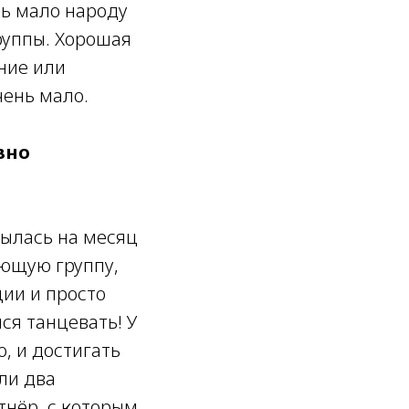
нь мало народу
группы. Хорошая
ание или
чень мало.
вно
рылась на месяц
ающую группу,
ции и просто
ся танцевать! У
о, и достигать
ли два
тнёр, с которым