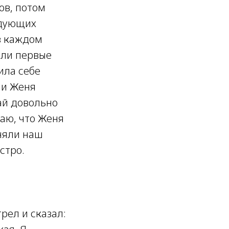
ов, потом
едующих
в каждом
али первые
дила себе
 и Женя
ай довольно
наю, что Женя
няли наш
стро.
рел и сказал: