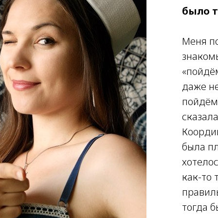
было т
Меня п
знаком
«пойдём
даже не
пойдём
сказала
Коорди
была пл
хотелос
как-то 
правил
тогда б