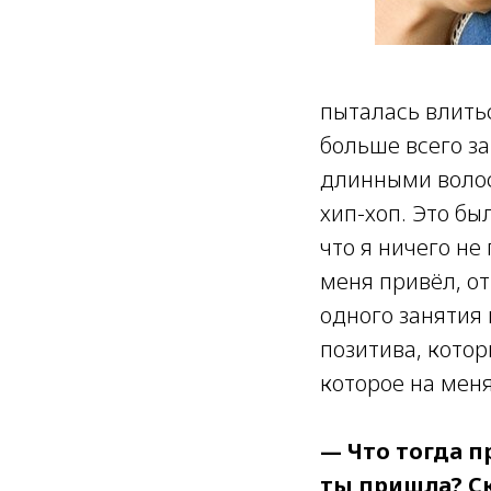
пыталась влитьс
больше всего з
длинными волос
хип-хоп. Это бы
что я ничего не
меня привёл, от
одного занятия 
позитива, котор
которое на меня 
— Что тогда п
ты пришла? С