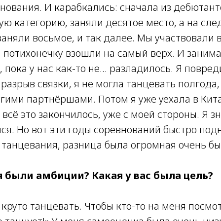
нования. И карабкались: сначала из дебютант
ую категорию, заняли десятое место, а на сл
заняли восьмое, и так далее. Мы участвовали 
и потихонечку взошли на самый верх. И заним
, пока у нас как-то не... разладилось. Я повре
разрыв связки, я не могла танцевать полгода,
угими партнёршами. Потом я уже уехала в Кит
о всё это закончилось, уже с моей стороны. Я з
ся. Но вот эти годы соревнований быстро под
 танцевания, разница была огромная очень бы
я были амбиции? Какая у вас была
цель?
 круто танцевать. Чтобы кто-то на меня посмот