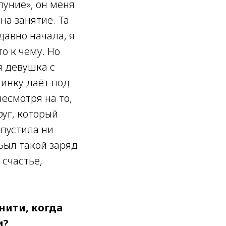
уние», он меня
на занятие. Та
давно начала, я
о к чему. Но
я девушка с
минку даёт под
есмотря на то,
руг, который
опустила ни
Был такой заряд
 счастье,
нити, когда
и?