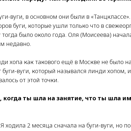
ги-вуги, в основном они были в «Танцклассе»
оров буги, которые ушли только что в свежео
 тогда было около года. Оля (Моисеева) нача
ем недавно.
ди хопа как такового ещё в Москве не было н
 буги-вуги, который назывался линди хопом, и
алось от этой точки.
, когда ты шла на занятие, что ты шла и
 Я ходила 2 месяца сначала на буги-вуги, но п