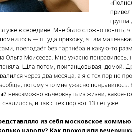
«Полнол
привёл 
группа 
я уже в середине. Мне было сложно понять, чт
апомнилось — я туда прихожу, а там маленька
ами, преподаёт без партнёра и какую-то раз
ла Ольга Моисеева. Мне ужасно понравилось, н
 поняла. Шла потом, пританцовывая, домой. Д
валился через два месяца, а я с тех пор не пр
вообще, потому что мне ужасно понравилось. 
ый невозможно вычеркнуть из жизни, какое-то
свалилось, и так с тех пор вот 13 лет уже.
редставляло из себя московское коммью
колько народу? Как проходили вечеринк