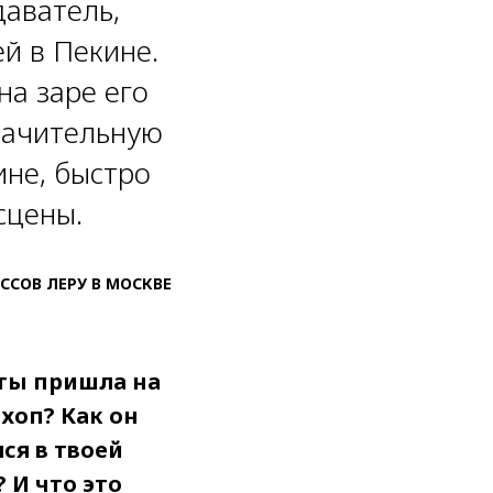
даватель,
й в Пекине.
а заре его
значительную
ине, быстро
сцены.
АССОВ ЛЕРУ В МОСКВЕ
ты пришла на
хоп? Как он
ся в твоей
 И что это