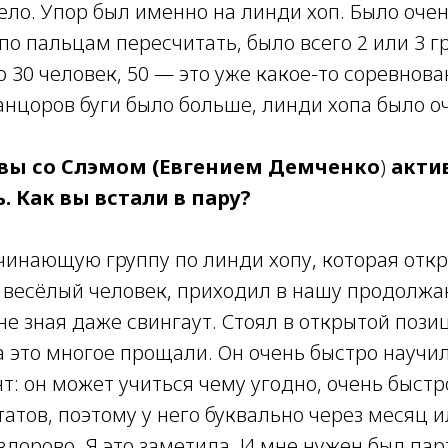
ело. Упор был именно на линди хоп. Было оче
 по пальцам пересчитать, было всего 2 или 3 
 30 человек, 50 — это уже какое-то соревнов
анцоров буги было больше, линди хопа было о
 вы со Слэмом (Евгением Демченко
)
акти
. Как вы встали в пару?
чинающую группу по линди хопу, которая отк
й весёлый человек, приходил в нашу продолж
 не зная даже свингаут. Стоял в открытой пози
а это многое прощали. Он очень быстро научил
т: он может учиться чему угодно, очень быстр
атов, поэтому у него буквально через месяц и
здорово. Я это заметила. И мне нужен был пар