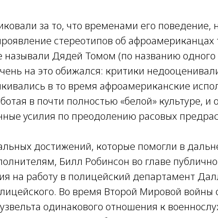
ковали за то, что временами его поведение, 
проявление стереотипов об афроамериканцах 
е называли Дядей Томом (по названию одного 
очень на это обижался: критики недооценивал
лкивались в то время афроамериканские испо
ботая в почти полностью «белой» культуре, и
нные усилия по преодолению расовых предрас
льных достижений, которые помогли в даль
олнителям, Билл Робинсон во главе публичн
ия на работу в полицейский департамент Дал
лицейского. Во время Второй Мировой войны 
Рузвельта одинакового отношения к военносл