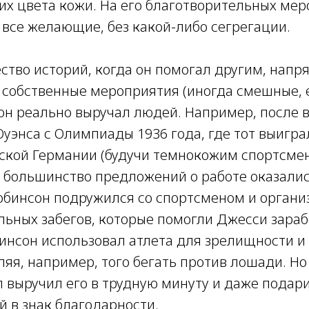
 их цвета кожи. На его благотворительных ме
 все желающие, без какой-либо сегрегации.
ство историй, когда он помогал другим, напр
и собственные мероприятия (иногда смешные, 
о он реально выручал людей. Например, после
уэнса с Олимпиады 1936 года, где тот выигра
ской Германии (будучи темнокожим спортсме
о большинство предложений о работе оказал
обинсон подружился со спортсменом и органи
льных забегов, которые помогли Джесси зараб
бинсон использовал атлета для зрелищности и
ляя, например, того бегать против лошади. Н
л выручил его в трудную минуту и даже подари
й в знак благодарности.