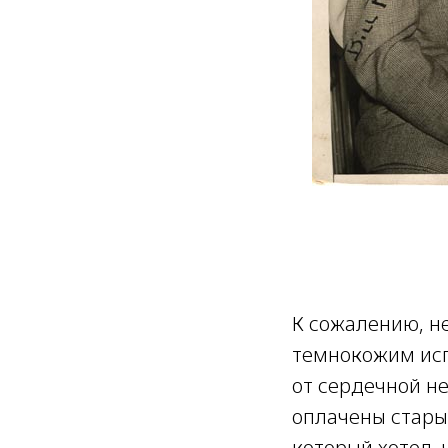
К сожалению, н
темнокожим исп
от сердечной не
оплачены стары
который хотел,