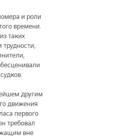
номера и роли
того времени.
из таких
и трудности,
лнители,
 обесценивали
судков.
нейшем другим
ого движения
ласа первого
он требовал
ужащим вне