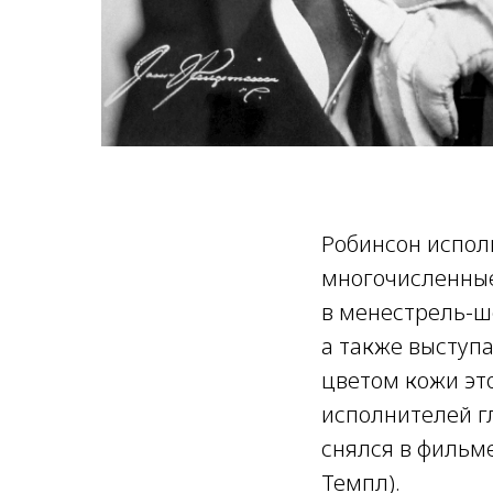
Робинсон испол
многочисленные
в менестрель-ш
а также выступ
цветом кожи эт
исполнителей г
снялся в фильм
Темпл).