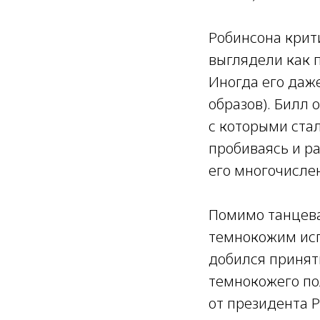
Робинсона крити
выглядели как 
Иногда его даж
образов). Билл 
с которыми ста
пробиваясь и ра
его многочисле
Помимо танцева
темнокожим исп
добился принят
темнокожего по
от президента 