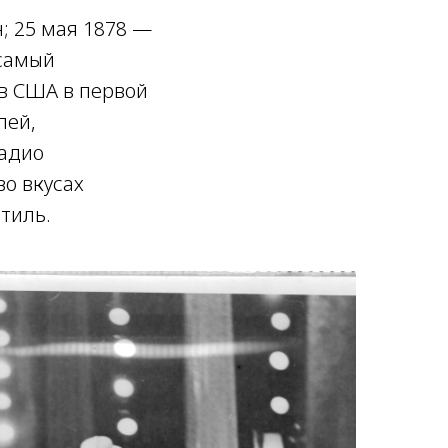
; 25 мая 1878 —
 самый
в США в первой
лей,
радио
во вкусах
тиль.