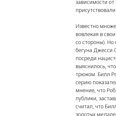
зависимости от
присутствовали
Известно множе
вовлекая в сво
со стороны). Н
бегуна Джесси О
посреди нацист
выяснилось, чт
трюком. Билл Р
серию показате
мнение, что Ро
публики, застав
считал, что Бил
золотых медале