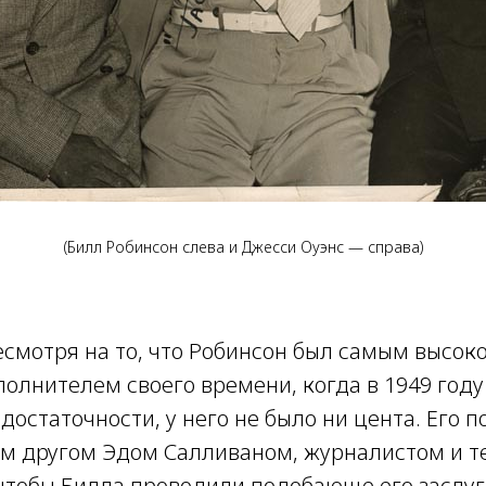
(Билл Робинсон слева и Джесси Оуэнс — справа)
есмотря на то, что Робинсон был самым высо
олнителем своего времени, когда в 1949 году
достаточности, у него не было ни цента. Его 
м другом Эдом Салливаном, журналистом и 
 чтобы Билла проводили подобающе его заслуг