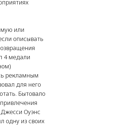
роприятиях
ямую или
если описывать
 возвращения
л 4 медали
ном)
ись рекламным
зовал для него
отать. Бытовало
 привлечения
о Джесси Оуэнс
л одну из своих