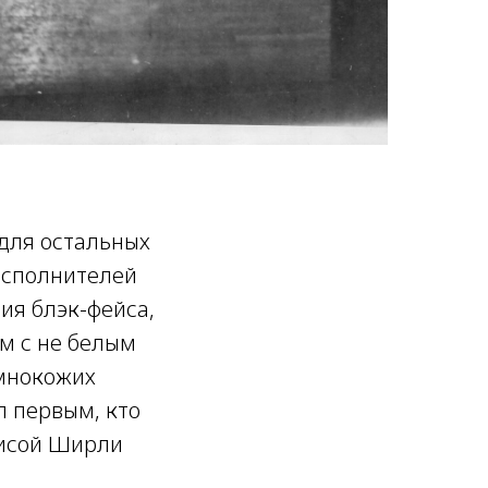
 для остальных
исполнителей
ия блэк-фейса,
ям с не белым
емнокожих
л первым, кто
рисой Ширли