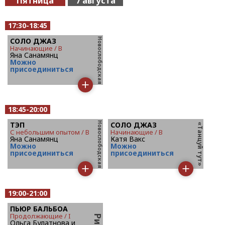
Пятница
7 августа
17:30-18:45
СОЛО ДЖАЗ
начинающие / B
Яна Санамянц
Mожно
присоединиться
18:45-20:00
ТЭП
СОЛО ДЖАЗ
с небольшим опытом / B
начинающие / B
Яна Санамянц
Катя Вакс
Mожно
Mожно
присоединиться
присоединиться
19:00-21:00
ПЬЮР БАЛЬБОА
продолжающие / I
Ольга Булатнова и