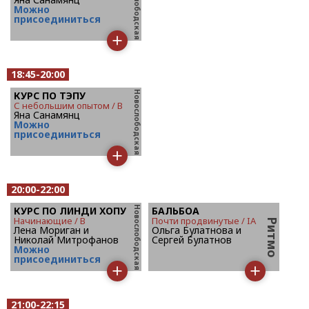
Mожно
присоединиться
18:45-20:00
КУРС ПО ТЭПУ
с небольшим опытом / B
Яна Санамянц
Mожно
присоединиться
20:00-22:00
КУРС ПО ЛИНДИ ХОПУ
БАЛЬБОА
начинающие / B
почти продвинутые / IA
Лена Мориган и
Ольга Булатнова и
Николай Митрофанов
Сергей Булатнов
Mожно
присоединиться
21:00-22:15