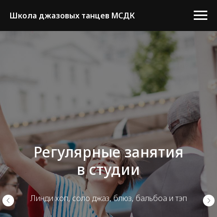
Школа джазовых танцев МСДК
Тэп для начинающих
с нуля
С 21 августа 2026 по пятницам в 20:00
на Новослободской