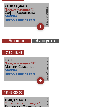
СОЛО ДЖАЗ
продолжающие / I
Софья Воронцова
Mожно
присоединиться
Четверг
6 августа
17:30-18:45
ТЭП
продолжающие / BI
Максим Самсонов
Mожно
присоединиться
18:45-20:00
ЛИНДИ ХОП
с опытом от полугода / BI
Екатерина Павленко и