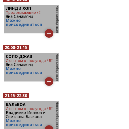
ЛИНДИ ХОП
продолжающие / I
Яна Санамянц
Mожно
присоединиться
20:00-21:15
СОЛО ДЖАЗ
с опытом от полугода / BI
Яна Санамянц
Mожно
присоединиться
21:15-22:30
БАЛЬБОА
с опытом от полугода / BI
Владимир Иванов и
Светлана Баскова
Mожно
присоединиться