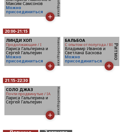
Максим Самсонов
Mожно
присоединиться
20:00-21:15
ЛИНДИ ХОП
БАЛЬБОА
продолжающие / I
с опытом от полугода / BI
Лариса Гальперина и
Владимир Иванов и
Сергей Гальперин
Светлана Баскова
Mожно
Mожно
присоединиться
присоединиться
21:15-22:30
СОЛО ДЖАЗ
почти продвинутые / IA
Лариса Гальперина и
Сергей Гальперин