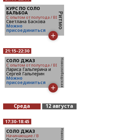
КУРС ПО СОЛО
БАЛЬБОА
с опытом от полугода / BI
Светлана Баскова
Mожно
присоединиться
21:15-22:30
СОЛО ДЖАЗ
с опытом от полугода / BI
Лариса Гальперина и
Сергей Гальперин
Mожно
присоединиться
Среда
12 августа
17:30-18:45
СОЛО ДЖАЗ
начинающие / B
Яна Санамянц