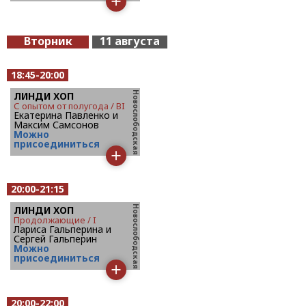
Вторник
11 августа
18:45-20:00
ЛИНДИ ХОП
с опытом от полугода / BI
Екатерина Павленко и
Максим Самсонов
Mожно
присоединиться
20:00-21:15
ЛИНДИ ХОП
продолжающие / I
Лариса Гальперина и
Сергей Гальперин
Mожно
присоединиться
20:00-22:00