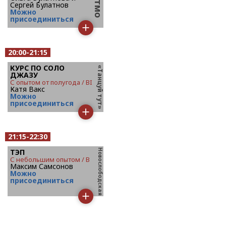
Сергей Булатнов
Mожно
присоединиться
20:00-21:15
КУРС ПО СОЛО
ДЖАЗУ
с опытом от полугода / BI
Катя Вакс
Mожно
присоединиться
21:15-22:30
ТЭП
с небольшим опытом / B
Максим Самсонов
Mожно
присоединиться